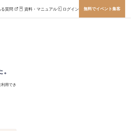
無料でイベント集客
ある質問
資料・マニュアル
ログイン
た。
在利用でき