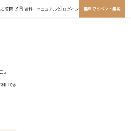
無料でイベント集客
ある質問
資料・マニュアル
ログイン
た。
在利用でき