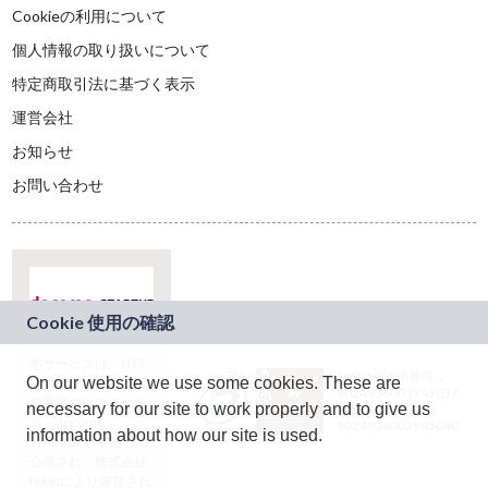
Cookieの利用について
個人情報の取り扱いについて
特定商取引法に基づく表示
運営会社
お知らせ
お問い合わせ
本サービスは、NTT
JASRAC許諾番号：
On our website we use some cookies. These are
ドコモグループの新
9024936001Y45037
規事業創出プログラ
necessary for our site to work properly and to give us
JASRAC許諾番号：
ム「docomo
9024936002Y45040
information about how our site is used.
STARTUP」を通じて
企画され、株式会社
teketにより運営され