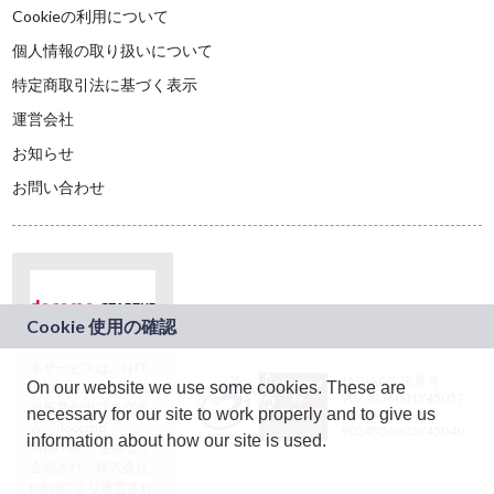
Cookieの利用について
個人情報の取り扱いについて
特定商取引法に基づく表示
運営会社
お知らせ
お問い合わせ
本サービスは、NTT
JASRAC許諾番号：
On our website we use some cookies. These are
ドコモグループの新
9024936001Y45037
規事業創出プログラ
necessary for our site to work properly and to give us
JASRAC許諾番号：
ム「docomo
9024936002Y45040
information about how our site is used.
STARTUP」を通じて
企画され、株式会社
teketにより運営され