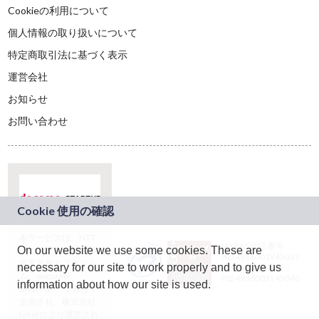
Cookieの利用について
個人情報の取り扱いについて
特定商取引法に基づく表示
運営会社
お知らせ
お問い合わせ
本サービスは、NTT
JASRAC許諾番号：
On our website we use some cookies. These are
ドコモグループの新
9024936001Y45037
規事業創出プログラ
necessary for our site to work properly and to give us
JASRAC許諾番号：
ム「docomo
9024936002Y45040
information about how our site is used.
STARTUP」を通じて
企画され、株式会社
teketにより運営され