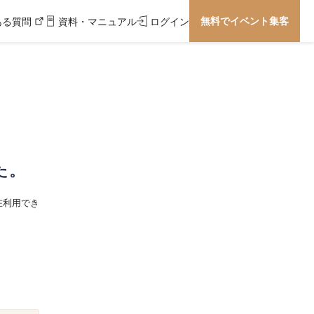
無料でイベント集客
ある質問
資料・マニュアル
ログイン
た。
在利用でき