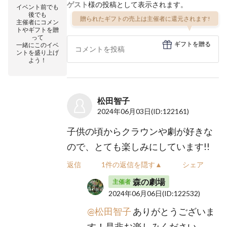
ゲスト
様の投稿として表示されます。
イベント前でも
後でも
贈られたギフトの売上は主催者に還元されます!
主催者にコメン
トやギフトを贈
って
ギフトを贈る
一緒にこのイベ
ントを盛り上げ
よう！
松田智子
2024年06月03日
(ID:122161)
子供の頃からクラウンや劇が好きな
ので、とても楽しみにしています!!
返信
1件の返信を隠す▲
シェア
森の劇場
主催者
2024年06月06日
(ID:122532)
@松田智子
ありがとうございま
す！是非お楽しみください。