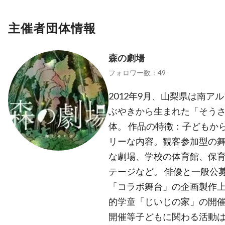
主催者団体情報
森の劇場
フォロワー数：49
2012年9月、山梨県は南ア
ぶやきから生まれた「そう
体。 作品の特徴：子どもか
リーな内容。観客参加型の舞
な劇場、学校の体育館、保
テージなど。 俳優と一般公
「コラボ舞台」の企画製作上
的学童「じいじの家」の開
開催等子どもに関わる活動