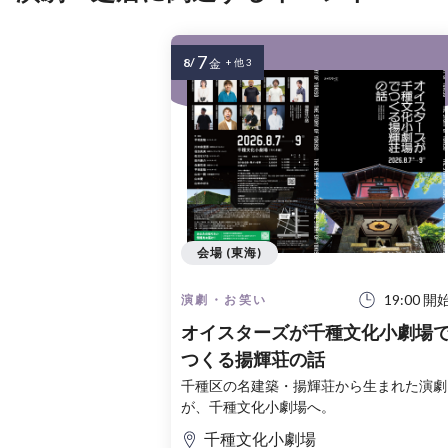
7
8/
金
+ 他 3
会場 (東海)
19:00 開
演劇・お笑い
オイスターズが千種文化小劇場
つくる揚輝荘の話
千種区の名建築・揚輝荘から生まれた演劇
が、千種文化小劇場へ。
千種文化小劇場