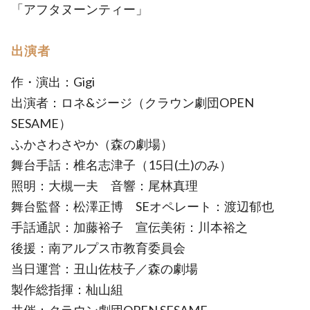
「アフタヌーンティー」
出演者
作・演出：Gigi
出演者：ロネ&ジージ（クラウン劇団OPEN
SESAME）
ふかさわさやか（森の劇場）
舞台手話：椎名志津子（15日(土)のみ）
照明：大槻一夫 音響：尾林真理
舞台監督：松澤正博 SEオペレート：渡辺郁也
手話通訳：加藤裕子 宣伝美術：川本裕之
後援：南アルプス市教育委員会
当日運営：丑山佐枝子／森の劇場
製作総指揮：杣山組