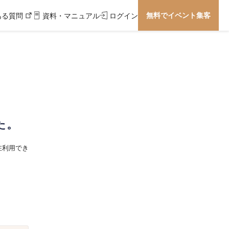
無料でイベント集客
ある質問
資料・マニュアル
ログイン
た。
在利用でき