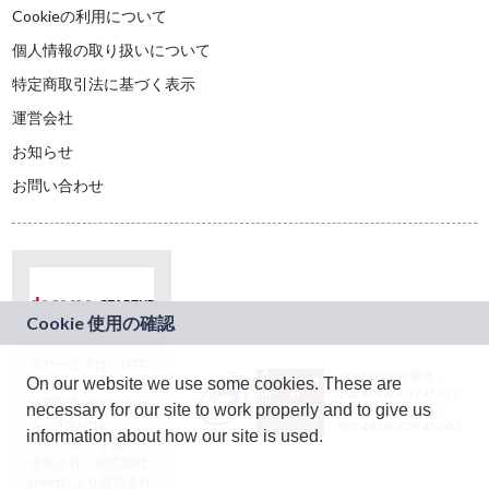
Cookieの利用について
個人情報の取り扱いについて
特定商取引法に基づく表示
運営会社
お知らせ
お問い合わせ
本サービスは、NTT
JASRAC許諾番号：
On our website we use some cookies. These are
ドコモグループの新
9024936001Y45037
規事業創出プログラ
necessary for our site to work properly and to give us
JASRAC許諾番号：
ム「docomo
9024936002Y45040
information about how our site is used.
STARTUP」を通じて
企画され、株式会社
teketにより運営され