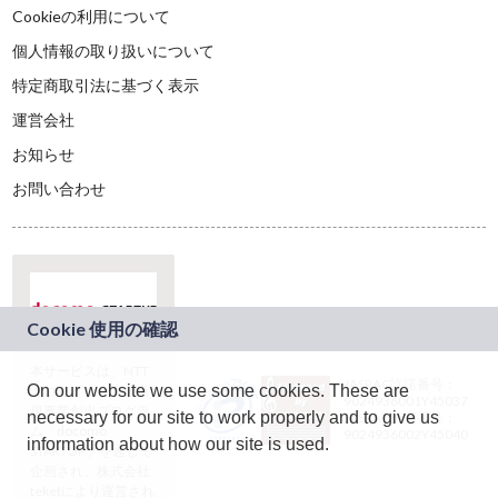
Cookieの利用について
個人情報の取り扱いについて
特定商取引法に基づく表示
運営会社
お知らせ
お問い合わせ
本サービスは、NTT
JASRAC許諾番号：
On our website we use some cookies. These are
ドコモグループの新
9024936001Y45037
規事業創出プログラ
necessary for our site to work properly and to give us
JASRAC許諾番号：
ム「docomo
9024936002Y45040
information about how our site is used.
STARTUP」を通じて
企画され、株式会社
teketにより運営され