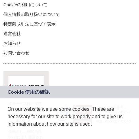
Cookieの利用について
個人情報の取り扱いについて
特定商取引法に基づく表示
運営会社
お知らせ
お問い合わせ
本サービスは、NTT
JASRAC許諾番号：
On our website we use some cookies. These are
ドコモグループの新
9024936001Y45037
規事業創出プログラ
necessary for our site to work properly and to give us
JASRAC許諾番号：
ム「docomo
9024936002Y45040
information about how our site is used.
STARTUP」を通じて
企画され、株式会社
teketにより運営され