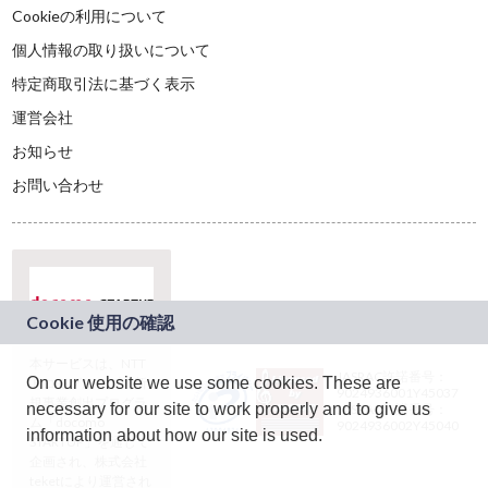
Cookieの利用について
個人情報の取り扱いについて
特定商取引法に基づく表示
運営会社
お知らせ
お問い合わせ
本サービスは、NTT
JASRAC許諾番号：
On our website we use some cookies. These are
ドコモグループの新
9024936001Y45037
規事業創出プログラ
necessary for our site to work properly and to give us
JASRAC許諾番号：
ム「docomo
9024936002Y45040
information about how our site is used.
STARTUP」を通じて
企画され、株式会社
teketにより運営され