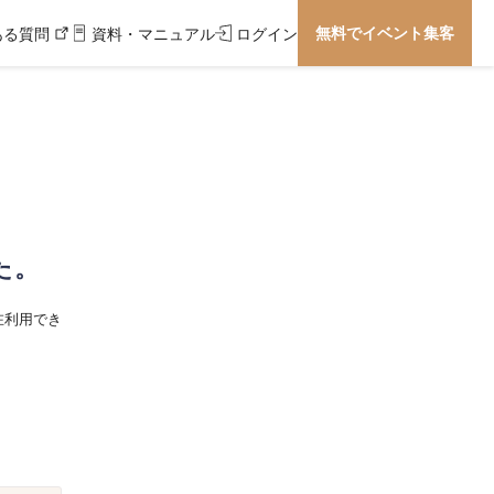
無料でイベント集客
ある質問
資料・マニュアル
ログイン
た。
在利用でき