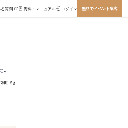
無料でイベント集客
ある質問
資料・マニュアル
ログイン
た。
在利用でき