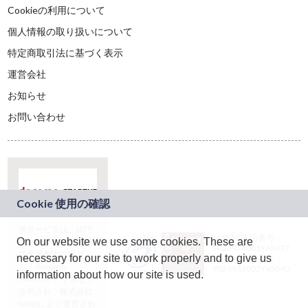
Cookieの利用について
個人情報の取り扱いについて
特定商取引法に基づく表示
運営会社
お知らせ
お問い合わせ
本サービスは、NTT
JASRAC許諾番号：
On our website we use some cookies. These are
ドコモグループの新
9024936001Y45037
規事業創出プログラ
necessary for our site to work properly and to give us
JASRAC許諾番号：
ム「docomo
9024936002Y45040
information about how our site is used.
STARTUP」を通じて
企画され、株式会社
teketにより運営され