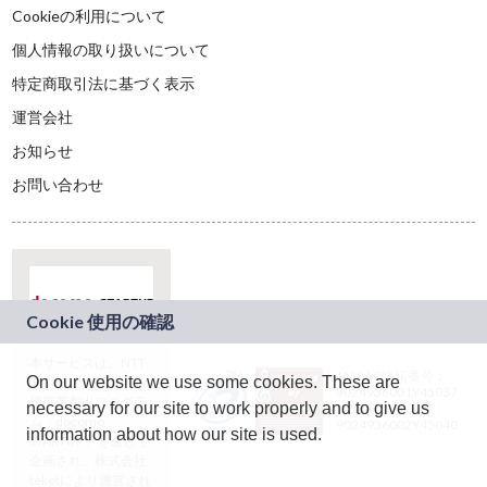
Cookieの利用について
個人情報の取り扱いについて
特定商取引法に基づく表示
運営会社
お知らせ
お問い合わせ
本サービスは、NTT
JASRAC許諾番号：
On our website we use some cookies. These are
ドコモグループの新
9024936001Y45037
規事業創出プログラ
necessary for our site to work properly and to give us
JASRAC許諾番号：
ム「docomo
9024936002Y45040
information about how our site is used.
STARTUP」を通じて
企画され、株式会社
teketにより運営され