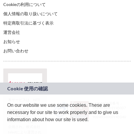
Cookieの利用について
個人情報の取り扱いについて
特定商取引法に基づく表示
運営会社
お知らせ
お問い合わせ
本サービスは、NTT
JASRAC許諾番号：
On our website we use some cookies. These are
ドコモグループの新
9024936001Y45037
規事業創出プログラ
necessary for our site to work properly and to give us
JASRAC許諾番号：
ム「docomo
9024936002Y45040
information about how our site is used.
STARTUP」を通じて
企画され、株式会社
teketにより運営され