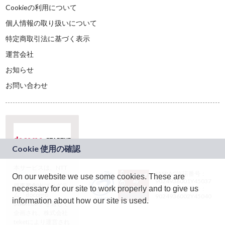
Cookieの利用について
個人情報の取り扱いについて
特定商取引法に基づく表示
運営会社
お知らせ
お問い合わせ
本サービスは、NTT
JASRAC許諾番号：
On our website we use some cookies. These are
ドコモグループの新
9024936001Y45037
規事業創出プログラ
necessary for our site to work properly and to give us
JASRAC許諾番号：
ム「docomo
9024936002Y45040
information about how our site is used.
STARTUP」を通じて
企画され、株式会社
teketにより運営され