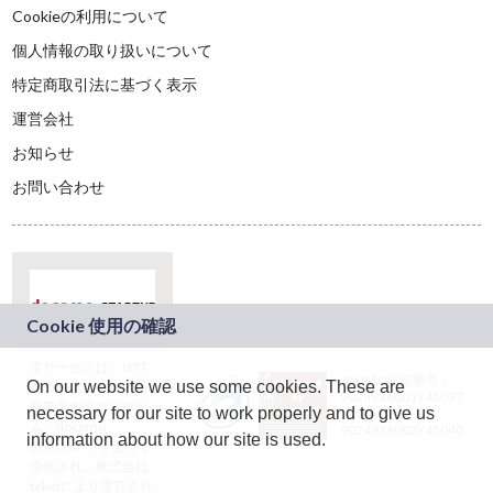
Cookieの利用について
個人情報の取り扱いについて
特定商取引法に基づく表示
運営会社
お知らせ
お問い合わせ
本サービスは、NTT
JASRAC許諾番号：
On our website we use some cookies. These are
ドコモグループの新
9024936001Y45037
規事業創出プログラ
necessary for our site to work properly and to give us
JASRAC許諾番号：
ム「docomo
9024936002Y45040
information about how our site is used.
STARTUP」を通じて
企画され、株式会社
teketにより運営され