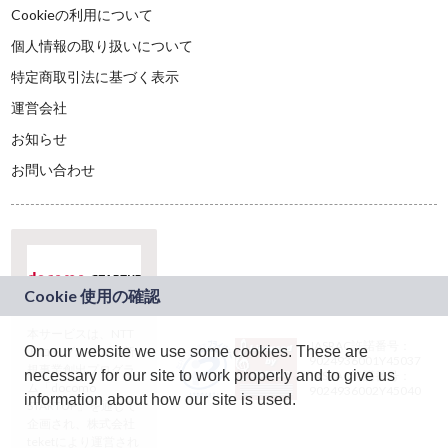
Cookieの利用について
個人情報の取り扱いについて
特定商取引法に基づく表示
運営会社
お知らせ
お問い合わせ
本サービスは、NTT
JASRAC許諾番号：
On our website we use some cookies. These are
ドコモグループの新
9024936001Y45037
規事業創出プログラ
necessary for our site to work properly and to give us
JASRAC許諾番号：
ム「docomo
9024936002Y45040
information about how our site is used.
STARTUP」を通じて
企画され、株式会社
teketにより運営され