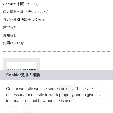
Cookieの利用について
個人情報の取り扱いについて
特定商取引法に基づく表示
運営会社
お知らせ
お問い合わせ
本サービスは、NTT
JASRAC許諾番号：
On our website we use some cookies. These are
ドコモグループの新
9024936001Y45037
規事業創出プログラ
necessary for our site to work properly and to give us
JASRAC許諾番号：
ム「docomo
9024936002Y45040
information about how our site is used.
STARTUP」を通じて
企画され、株式会社
teketにより運営され