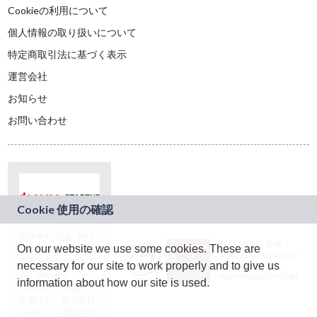
Cookieの利用について
個人情報の取り扱いについて
特定商取引法に基づく表示
運営会社
お知らせ
お問い合わせ
本サービスは、NTT
JASRAC許諾番号：
On our website we use some cookies. These are
ドコモグループの新
9024936001Y45037
規事業創出プログラ
necessary for our site to work properly and to give us
JASRAC許諾番号：
ム「docomo
9024936002Y45040
information about how our site is used.
STARTUP」を通じて
企画され、株式会社
teketにより運営され