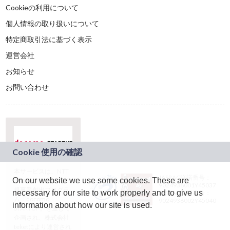
Cookieの利用について
個人情報の取り扱いについて
特定商取引法に基づく表示
運営会社
お知らせ
お問い合わせ
本サービスは、NTT
JASRAC許諾番号：
On our website we use some cookies. These are
ドコモグループの新
9024936001Y45037
規事業創出プログラ
necessary for our site to work properly and to give us
JASRAC許諾番号：
ム「docomo
9024936002Y45040
information about how our site is used.
STARTUP」を通じて
企画され、株式会社
teketにより運営され