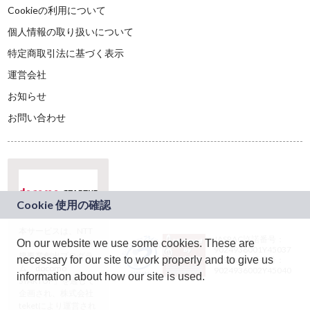
Cookieの利用について
個人情報の取り扱いについて
特定商取引法に基づく表示
運営会社
お知らせ
お問い合わせ
本サービスは、NTT
JASRAC許諾番号：
On our website we use some cookies. These are
ドコモグループの新
9024936001Y45037
規事業創出プログラ
necessary for our site to work properly and to give us
JASRAC許諾番号：
ム「docomo
9024936002Y45040
information about how our site is used.
STARTUP」を通じて
企画され、株式会社
teketにより運営され