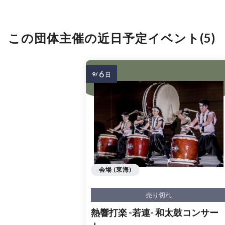
この団体主催の近日予定イベント(5)
6
9/
日
会場 (東海)
売り切れ
熱響打楽 -若連- 和太鼓コンサー