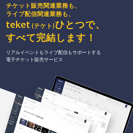
チケット販売関連業務も、
ライブ配信関連業務も、
teket
ひとつで、
(テケト)
すべて完結
します
！
リアルイベントもライブ配信もサポートする
電子チケット販売サービス