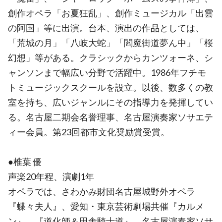
創作オペラ「お夏狂乱」、創作ミュージカル「出雲
の阿国」等に出演。台本、演出の作品としては、
「荒城の月」「八岐大蛇」「閻魔街道夢ん中」「桜
幻想」等がある。クラシックからカンツォーネ、シ
ャンソンまで幅広い分野で活躍中。1986年フチモ
トミュージックスクールを設立。以後、数多くの教
室を持ち、広いジャンルにその指導力を発揮してい
る。名古屋二期会名誉理事、名古屋演奏家ソサエテ
ィー会員。第23回都市文化奨励賞受賞。
●椎葉 優
声楽20年程、演劇1年
オペラでは、さわかみ財団名古屋城野外オペラ
『蝶々夫人』、愛知・東京芸術劇場共催『カルメ
ン』、『道化師＆田舎騎士道』、名古屋演奏家ソサ