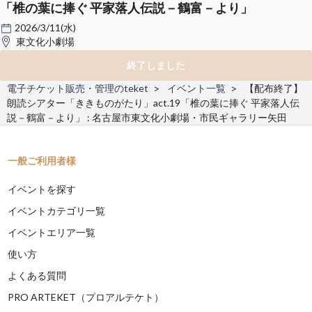
「椎の葉に捧ぐ 平家落人伝説－鶴富－より」
2026/3/11(水)
東文化小劇場
終了しました
電子チケット販売・管理のteket
イベント一覧
【配布終了】
朗読シアター「ききものがたり」act.19「椎の葉に捧ぐ 平家落人伝
説－鶴富－より」 : 名古屋市東文化小劇場・市民ギャラリー矢田
一般ご利用者様
イベントを探す
イベントカテゴリ一覧
イベントエリア一覧
使い方
よくある質問
PRO ARTEKET（プロアルテケト）