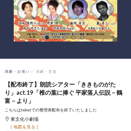
演劇・お笑い
演劇・芝居
【配布終了】朗読シアター「ききものがた
り」act.19「椎の葉に捧ぐ 平家落人伝説－鶴
富－より」
こちらはteketでの整理券配布を終了いたしました
東文化小劇場
[ 地図を見る ]