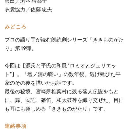
演出／渕本 晴都子
衣裳協力／佐藤 忠夫
みどころ
プロの語り手が読む朗読劇シリーズ「ききものがた
り」第19弾。
今回は【源氏と平氏の和風 “ロミオとジュリエッ
ト”】。「壇ノ浦の戦い」の数年後、逃げ延びた平
家のその後を描いたお話です。
最後の秘境、宮崎県椎葉村に残る落人伝説をもと
に、舞、民謡、篠笛、和太鼓等を織り交ぜた、目に
も耳にも楽しめる「ききものがたり」です。
連絡事項