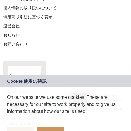
個人情報の取り扱いについて
特定商取引法に基づく表示
運営会社
お知らせ
お問い合わせ
本サービスは、NTT
JASRAC許諾番号：
On our website we use some cookies. These are
ドコモグループの新
9024936001Y45037
規事業創出プログラ
necessary for our site to work properly and to give us
JASRAC許諾番号：
ム「docomo
9024936002Y45040
information about how our site is used.
STARTUP」を通じて
企画され、株式会社
teketにより運営され
ています。