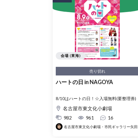
会場 (東海)
売り切れ
ハートの日 in NAGOYA
8/10はハートの日！☆入場無料(要整理券)
名古屋市東文化小劇場
982
961
16
名古屋市東文化小劇場・市民ギャラリー矢田