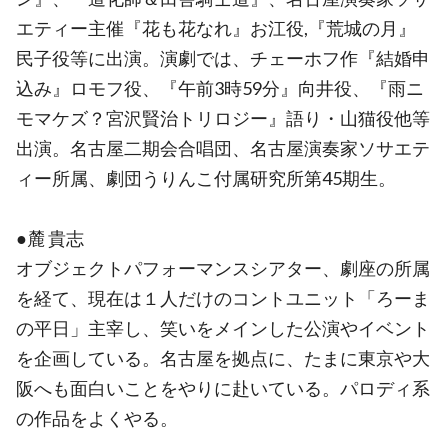
エティー主催『花も花なれ』お江役,『荒城の月』
民子役等に出演。演劇では、チェーホフ作『結婚申
込み』ロモフ役、『午前3時59分』向井役、『雨ニ
モマケズ？宮沢賢治トリロジー』語り・山猫役他等
出演。名古屋二期会合唱団、名古屋演奏家ソサエテ
ィー所属、劇団うりんこ付属研究所第45期生。
●麓 貴志
オブジェクトパフォーマンスシアター、劇座の所属
を経て、現在は１人だけのコントユニット「ろーま
の平日」主宰し、笑いをメインした公演やイベント
を企画している。名古屋を拠点に、たまに東京や大
阪へも面白いことをやりに赴いている。パロディ系
の作品をよくやる。