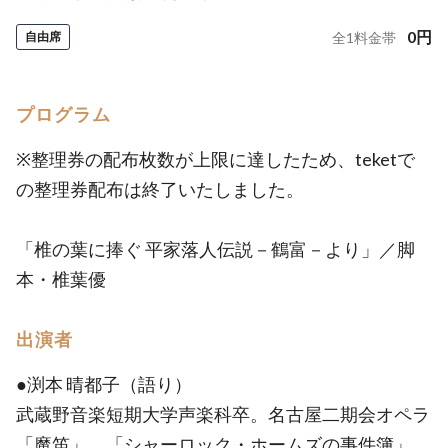
0
円
自由席
全
1
料金帯
プログラム
※整理券の配布枚数が上限に達したため、teketで
の整理券配布は終了いたしました。
「椎の葉に捧ぐ 平家落人伝説－鶴富－より」／脚
本・椎葉優
出演者
●渕本 晴都子（語り）
武蔵野音楽短期大学声楽科卒。名古屋二期会オペラ
「魔笛」、「シャーロック・ホームズの事件簿」、