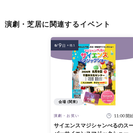
演劇・芝居に関連するイベント
9
8/
日
+ 他 1
会場 (関東)
11:00 開
演劇・お笑い
サイエンスマジシャンぺるのス