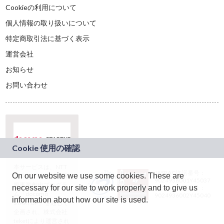
Cookieの利用について
個人情報の取り扱いについて
特定商取引法に基づく表示
運営会社
お知らせ
お問い合わせ
本サービスは、NTT
JASRAC許諾番号：
On our website we use some cookies. These are
ドコモグループの新
9024936001Y45037
規事業創出プログラ
necessary for our site to work properly and to give us
JASRAC許諾番号：
ム「docomo
9024936002Y45040
information about how our site is used.
STARTUP」を通じて
企画され、株式会社
teketにより運営され