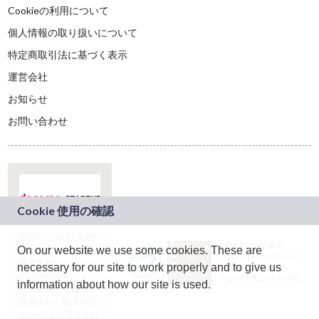
Cookieの利用について
個人情報の取り扱いについて
特定商取引法に基づく表示
運営会社
お知らせ
お問い合わせ
本サービスは、NTT
JASRAC許諾番号：
On our website we use some cookies. These are
ドコモグループの新
9024936001Y45037
規事業創出プログラ
necessary for our site to work properly and to give us
JASRAC許諾番号：
ム「docomo
9024936002Y45040
information about how our site is used.
STARTUP」を通じて
企画され、株式会社
teketにより運営され