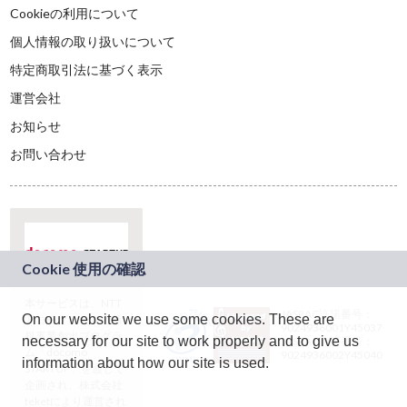
Cookieの利用について
個人情報の取り扱いについて
特定商取引法に基づく表示
運営会社
お知らせ
お問い合わせ
本サービスは、NTT
JASRAC許諾番号：
On our website we use some cookies. These are
ドコモグループの新
9024936001Y45037
規事業創出プログラ
necessary for our site to work properly and to give us
JASRAC許諾番号：
ム「docomo
9024936002Y45040
information about how our site is used.
STARTUP」を通じて
企画され、株式会社
teketにより運営され