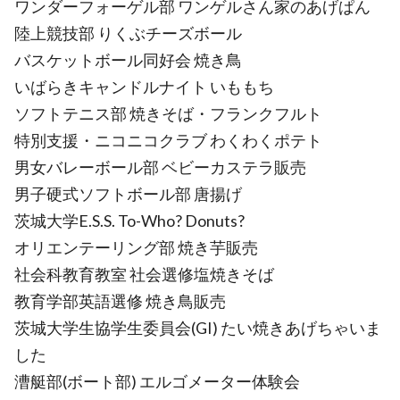
ワンダーフォーゲル部 ワンゲルさん家のあげぱん
陸上競技部 りくぶチーズボール
バスケットボール同好会 焼き鳥
いばらきキャンドルナイト いももち
ソフトテニス部 焼きそば・フランクフルト
特別支援・ニコニコクラブ わくわくポテト
男女バレーボール部 ベビーカステラ販売
男子硬式ソフトボール部 唐揚げ
茨城大学E.S.S. To-Who? Donuts?
オリエンテーリング部 焼き芋販売
社会科教育教室 社会選修塩焼きそば
教育学部英語選修 焼き鳥販売
茨城大学生協学生委員会(GI) たい焼きあげちゃいま
した
漕艇部(ボート部) エルゴメーター体験会