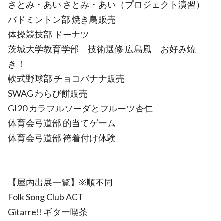
さとみ・あい さとみ・あい（プロジェクト演習）
バドミントン部 焼き鳥販売
体操競技部 ドーナツ
茨城大学教育学部 技術選修 広島風 お好み焼
き！
軟式野球部 チョコバナナ販売
SWAG わらび餅販売
GI20 カラフルソーダとフルーツ杏仁
体育会弓道部 的当てゲーム
体育会弓道部 袴着付け体験
【屋内出展一覧】※順不同
Folk Song Club ACT
Gitarre!! ギター喫茶