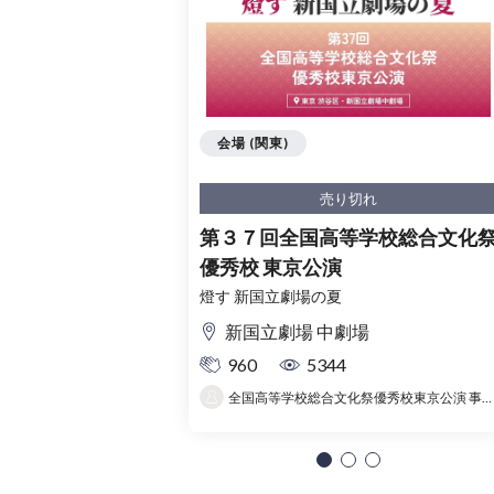
会場 (関東)
売り切れ
第３７回全国高等学校総合文化
優秀校 東京公演
燈す 新国立劇場の夏
新国立劇場 中劇場
960
5344
全国高等学校総合文化祭優秀校東京公演 事務局