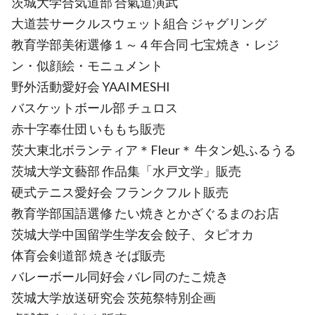
茨城大学合気道部 合氣道演武
大道芸サークルスウェット組合 ジャグリング
教育学部美術選修１～４年合同 七宝焼き・レジ
ン・似顔絵・モニュメント
野外活動愛好会 YAAIMESHI
バスケットボール部 チュロス
赤十字奉仕団 いももち販売
茨大東北ボランティア＊Fleur＊ 牛タン処ふるうる
茨城大学文藝部 作品集「水戸文学」販売
硬式テニス愛好会 フランクフルト販売
教育学部国語選修 たい焼きとかざぐるまのお店
茨城大学中国留学生学友会 餃子、タピオカ
体育会剣道部 焼きそば販売
バレーボール同好会 バレ同のたこ焼き
茨城大学放送研究会 茨苑祭特別企画