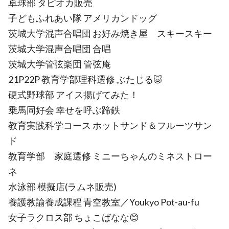
卓球部 タピオカ販売
子どもふれあい隊 アメリカンドッグ
茨城大学混声合唱団 お好み焼き屋 スキースキー
茨城大学混声合唱団 合唱
茨城大学管弦楽団 管弦庵
21P22P 教育学部理科選修 ぶたじる🐷
硬式野球部 アイス揚げてみた！
乗馬同好会 幸せを呼ぶ蹄鉄
教育実践科学コース ホットサンド＆フルーツサン
ド
教育学部 家庭選修 ミニーちゃんのミネストロー
ネ
水泳部 模擬店(ラムネ販売)
養護教諭養成課程 青空教室／Youkyo Pot-au-fu
女子ラクロス部 ちょこばなな😊