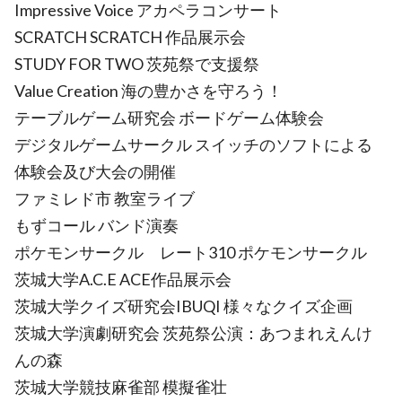
Impressive Voice アカペラコンサート
SCRATCH SCRATCH 作品展示会
STUDY FOR TWO 茨苑祭で支援祭
Value Creation 海の豊かさを守ろう！
テーブルゲーム研究会 ボードゲーム体験会
デジタルゲームサークル スイッチのソフトによる
体験会及び大会の開催
ファミレド市 教室ライブ
もずコール バンド演奏
ポケモンサークル レート310 ポケモンサークル
茨城大学A.C.E ACE作品展示会
茨城大学クイズ研究会IBUQI 様々なクイズ企画
茨城大学演劇研究会 茨苑祭公演：あつまれえんけ
んの森
茨城大学競技麻雀部 模擬雀壮