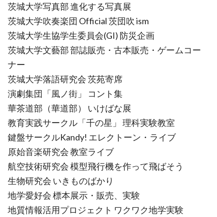
茨城大学写真部 進化する写真展
茨城大学吹奏楽団 Official 茨団吹 ism
茨城大学生協学生委員会(GI) 防災企画
茨城大学文藝部 部誌販売・古本販売・ゲームコー
ナー
茨城大学落語研究会 茨苑寄席
演劇集団「風ノ街」 コント集
華茶道部（華道部） いけばな展
教育実践サークル「千の星」 理科実験教室
鍵盤サークルKandy! エレクトーン・ライブ
原始音楽研究会 教室ライブ
航空技術研究会 模型飛行機を作って飛ばそう
生物研究会 いきものばかり
地学愛好会 標本展示・販売、実験
地質情報活用プロジェクト ワクワク地学実験