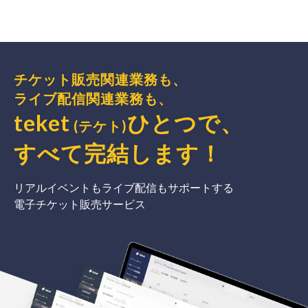
チケット販売関連業務も、
ライブ配信関連業務も、
teket
ひとつで、
(テケト)
すべて完結
します
！
リアルイベントもライブ配信もサポートする
電子チケット販売サービス