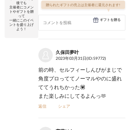
後でも
贈られたギフトの売上は主催者に還元されます!
主催者にコメン
トやギフトを贈
って
ギフトを贈る
一緒にこのイベ
ントを盛り上げ
よう！
久保田夢叶
2023年03月31日
(ID:59772)
前の時、セルフィーしんぴがまじで
角度プロっててノーマルやのに盛れ
ててうれちかった💟
また楽しみにしてるよんっ🫶
返信
シェア