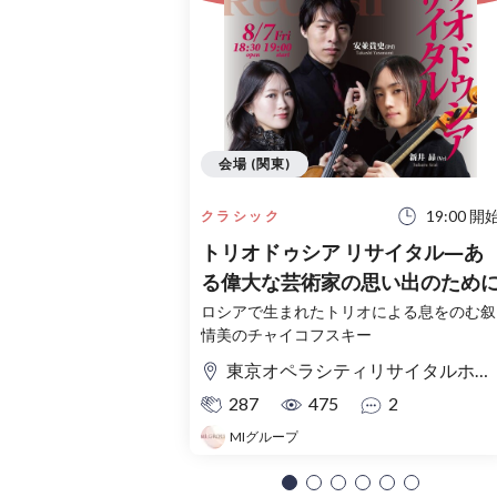
会場 (関東)
19:00 開
クラシック
トリオドゥシア リサイタル―あ
る偉大な芸術家の思い出のため
ロシアで生まれたトリオによる息をのむ叙
情美のチャイコフスキー
東京オペラシティリサイタルホール
287
475
2
MIグループ