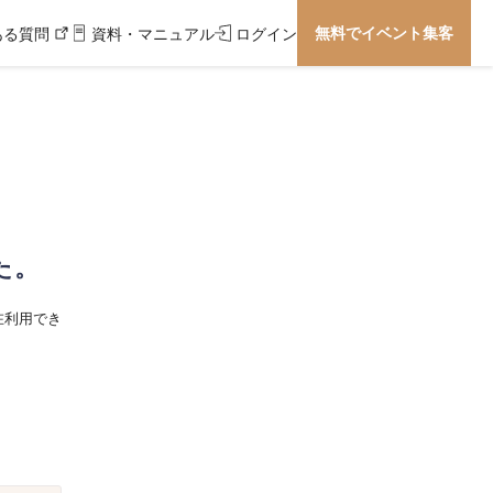
無料でイベント集客
ある質問
資料・マニュアル
ログイン
た。
在利用でき