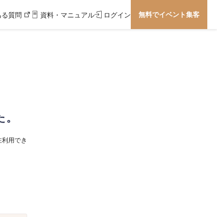
無料でイベント集客
ある質問
資料・マニュアル
ログイン
た。
在利用でき