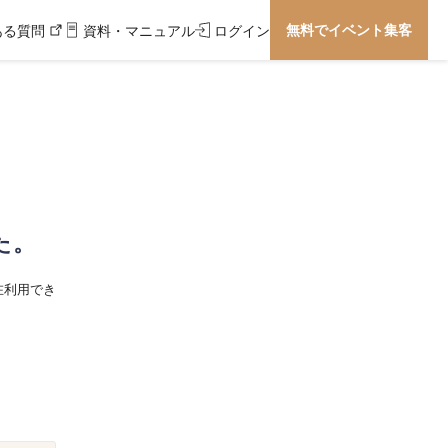
無料でイベント集客
ある質問
資料・マニュアル
ログイン
た。
在利用でき