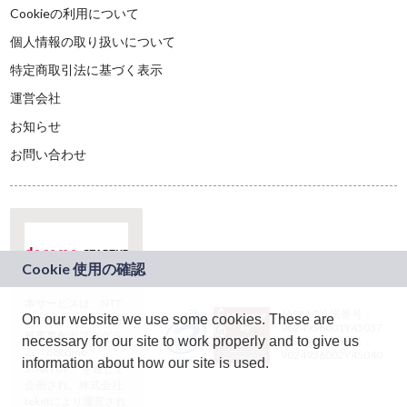
Cookieの利用について
個人情報の取り扱いについて
特定商取引法に基づく表示
運営会社
お知らせ
お問い合わせ
本サービスは、NTT
JASRAC許諾番号：
On our website we use some cookies. These are
ドコモグループの新
9024936001Y45037
規事業創出プログラ
necessary for our site to work properly and to give us
JASRAC許諾番号：
ム「docomo
9024936002Y45040
information about how our site is used.
STARTUP」を通じて
企画され、株式会社
teketにより運営され