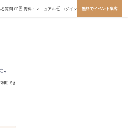
無料でイベント集客
ある質問
資料・マニュアル
ログイン
た。
在利用でき