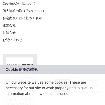
Cookieの利用について
個人情報の取り扱いについて
特定商取引法に基づく表示
運営会社
お知らせ
お問い合わせ
本サービスは、NTT
JASRAC許諾番号：
On our website we use some cookies. These are
ドコモグループの新
9024936001Y45037
規事業創出プログラ
necessary for our site to work properly and to give us
JASRAC許諾番号：
ム「docomo
9024936002Y45040
information about how our site is used.
STARTUP」を通じて
企画され、株式会社
teketにより運営され