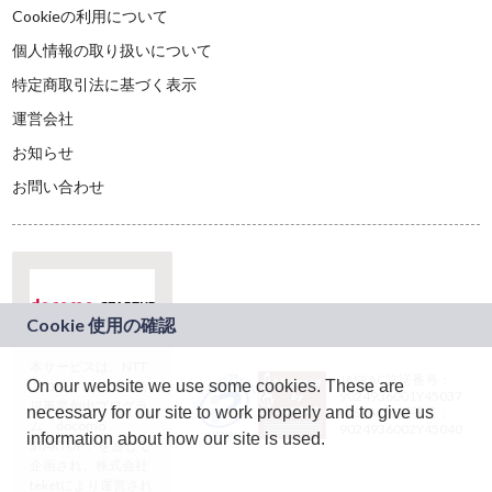
Cookieの利用について
個人情報の取り扱いについて
特定商取引法に基づく表示
運営会社
お知らせ
お問い合わせ
本サービスは、NTT
JASRAC許諾番号：
On our website we use some cookies. These are
ドコモグループの新
9024936001Y45037
規事業創出プログラ
necessary for our site to work properly and to give us
JASRAC許諾番号：
ム「docomo
9024936002Y45040
information about how our site is used.
STARTUP」を通じて
企画され、株式会社
teketにより運営され