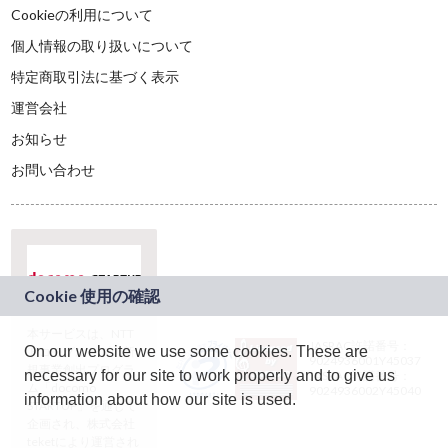
Cookieの利用について
個人情報の取り扱いについて
特定商取引法に基づく表示
運営会社
お知らせ
お問い合わせ
本サービスは、NTT
JASRAC許諾番号：
On our website we use some cookies. These are
ドコモグループの新
9024936001Y45037
規事業創出プログラ
necessary for our site to work properly and to give us
JASRAC許諾番号：
ム「docomo
9024936002Y45040
information about how our site is used.
STARTUP」を通じて
企画され、株式会社
teketにより運営され