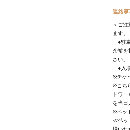
連絡事
＜ご注
ます。
●駐車
余裕を
さい。
●入場
※チケ
※こち
トワー
を当日
※ペッ
≪ペッ
場いた