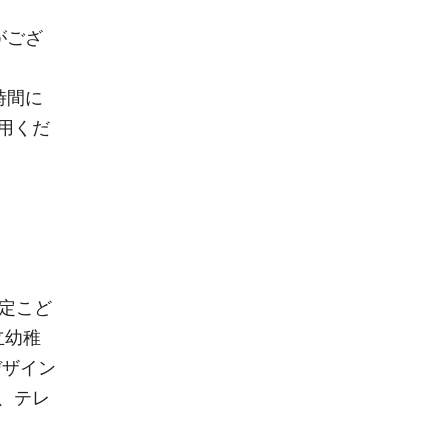
がござ
時間に
用くだ
定こど
立幼稚
デザイン
、テレ