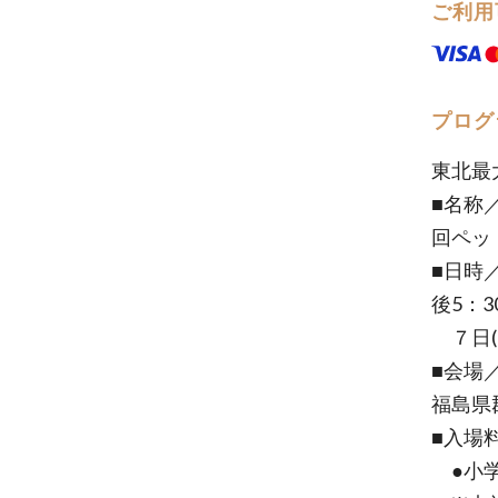
ご利用
プログ
東北最
■名称
回ペッ
■日時
後5：3
７日(日
■会場
福島県
■入場料
●小学生