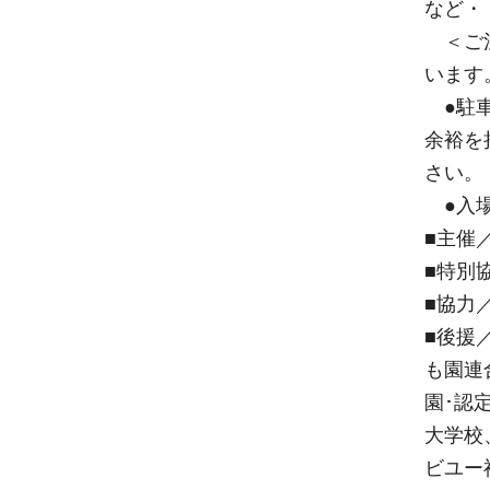
など・
＜ご注
います
●駐車
余裕を
さい。
●入場
■主催
■特別
■協力
■後援
も園連
園･認
大学校
ビユー