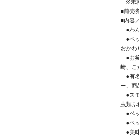
※未就
■前売
■内容
●わん
●ペッ
おかわ
●お笑
崎、こ
●有名
ー、商
●スモ
虫類ふ
●ペッ
●ペッ
●美味