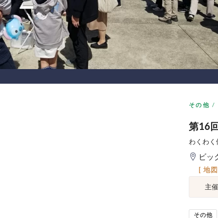
その他
第16
わくわく
ビッ
[ 地
主
その他