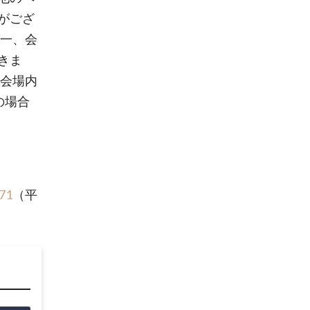
がござ
が一、会
きま
●会場内
の場合
71
（平