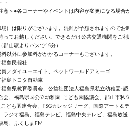
・・
意＞●各コーナーやイベントは内容が変更になる場合
。
場には限りがございます。混雑が予想されますのでお
持ってお越しください。できるだけ公共交通機関をご利
（郡山駅よりバスで15分）
料以外に参加料がかかるコーナーもございます。
／福島民報社
協賛／ダイユーエイト、ペットワールドアミーゴ
／福島トヨタ自動車
／福島県教育委員会、公益社団法人福島県私立幼稚園･認
合会、福島県国公立幼稚園･こども園協議会、郡山市私
定こども園連合会、FSGカレッジリーグ、国際アート＆
、ラジオ福島、福島テレビ、福島中央テレビ、福島放送
福島、ふくしまFM