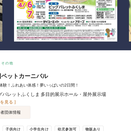
その他
回ペットカーニバル
体験！ふれあい体感！夢いっぱいの2日間！
グパレットふくしま 多目的展示ホール・屋外展示場
図を見る ]
催者団体情報
子供向け
小学生向け
幼児参加可
物販あり