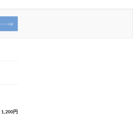
イベント応援
~
1,200
円