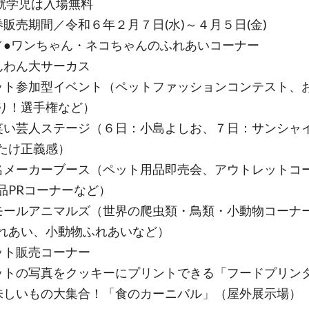
学児は入場無料
券販売期間／令和６年２月７日(水)～４月５日(金)
／●ワンちゃん・ネコちゃんのふれあいコーナー
わん大サーカス
ト参加型イベント（ペットファッションコンテスト、
り！選手権など）
い芸人ステージ（６日：小島よしお、７日：サンシャ
たけ正義感）
メーカーブース（ペット用品即売会、アウトレットコ
品PRコーナーなど）
ールアニマルズ（世界の爬虫類・鳥類・小動物コーナ
れあい、小動物ふれあいなど）
ト販売コーナー
トの写真をクッキーにプリントできる「フードプリン
しいもの大集合！「食のカーニバル」（屋外展示場）