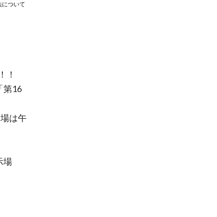
法について
！！
第16
入場は午
展示場