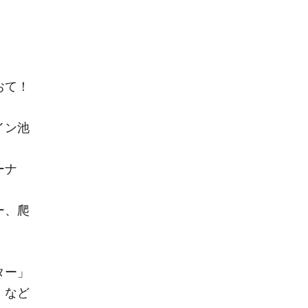
おて！
イン池
ーナ
ー、爬
ター」
 など