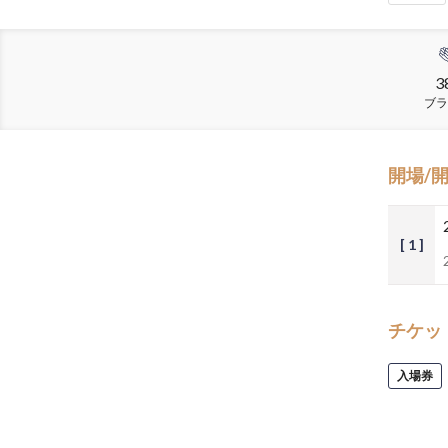
3
ブラ
開場/
[ 1 ]
チケッ
入場券