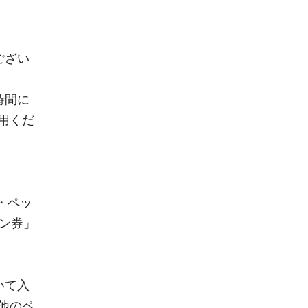
ござい
時間に
用くだ
・ペッ
ン券」
いて入
他のペ