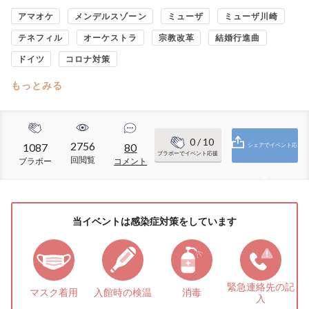
アマオケ
メンデルスゾーン
ミューザ
ミューザ川崎
テネフィル
オーケストラ
宗教改革
結婚行進曲
ドイツ
コロナ対策
もっとみる
0
/ 10
2756
1087
80
シェアでイベント応
ブラボーでイベント応援
回閲覧
ブラボー
コメント
援
当イベントは感染症対策をしています
緊急連絡先の
記
マスク着用
入館時の検温
消毒
入