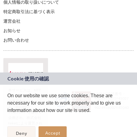
個人情報の取り扱いについて
特定商取引法に基づく表示
運営会社
お知らせ
お問い合わせ
本サービスは、NTT
JASRAC許諾番号：
On our website we use some cookies. These are
ドコモグループの新
9024936001Y45037
規事業創出プログラ
necessary for our site to work properly and to give us
JASRAC許諾番号：
ム「docomo
9024936002Y45040
information about how our site is used.
STARTUP」を通じて
企画され、株式会社
teketにより運営され
ています。
Accept
Deny