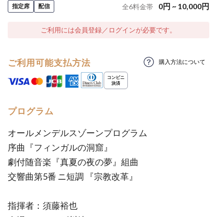
0
円
~
10,000
円
指定席
配信
全
6
料金帯
ご利用には会員登録／ログインが必要です。
ご利用可能支払方法
購入方法について
プログラム
オールメンデルスゾーンプログラム
序曲『フィンガルの洞窟』
劇付随音楽『真夏の夜の夢』組曲
交響曲第5番 ニ短調 『宗教改革』
指揮者：須藤裕也