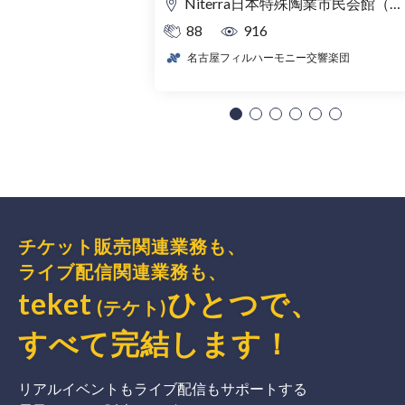
Niterra日本特殊陶業市民会館（名古屋市民会館） フォレストホール
88
916
名古屋フィルハーモニー交響楽団
チケット販売関連業務も、
ライブ配信関連業務も、
teket
ひとつで、
(テケト)
すべて完結
します
！
リアルイベントもライブ配信もサポートする