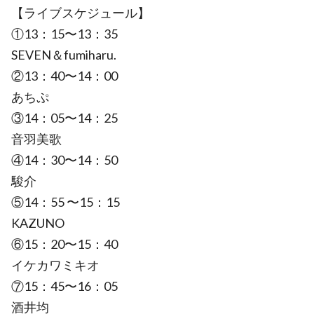
【ライブスケジュール】
①13：15〜13：35
SEVEN＆fumiharu.
②13：40〜14：00
あちぷ
③14：05〜14：25
音羽美歌
④14：30〜14：50
駿介
⑤14：55 〜15：15
KAZUNO
⑥15：20〜15：40
イケカワミキオ
⑦15：45〜16：05
酒井均