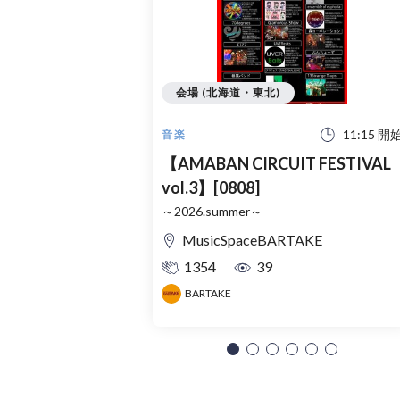
会場 (北海道・東北)
11:15 開
音楽
【AMABAN CIRCUIT FESTIVAL
vol.3】[0808]
～2026.summer～
MusicSpaceBARTAKE
1354
39
BARTAKE