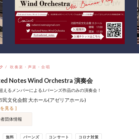
ク
吹奏楽・声楽・合唱
ted Notes Wind Orchestra 演奏会
超えるメンバーによるJ.バーンズ作品のみの演奏会！
市民文化会館 大ホール(アゼリアホール)
図を見る ]
催者団体情報
無料
バーンズ
コンサート
コロナ対策