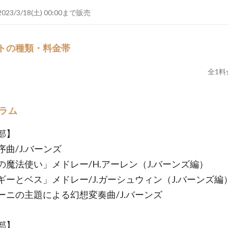
2023/3/18(土) 00:00まで販売
トの種類・料金帯
全
1
料
ラム
部】
序曲/J.バーンズ
の魔法使い」メドレー/H.アーレン（J.バーンズ編）
ギーとベス」メドレー/J.ガーシュウィン（J.バーンズ編
ーニの主題による幻想変奏曲/J.バーンズ
部】