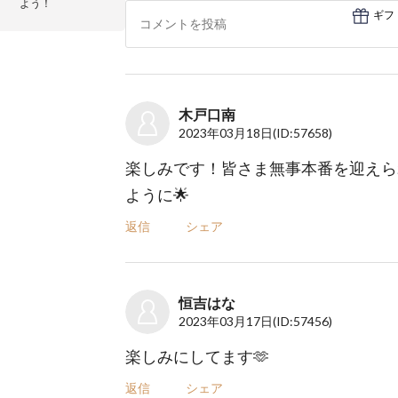
よう！
ギフ
木戸口南
2023年03月18日
(ID:57658)
楽しみです！皆さま無事本番を迎えら
ように🌟
返信
シェア
恒吉はな
2023年03月17日
(ID:57456)
楽しみにしてます🫶
返信
シェア