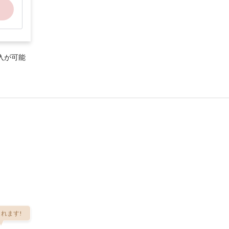
入が可能
れます!