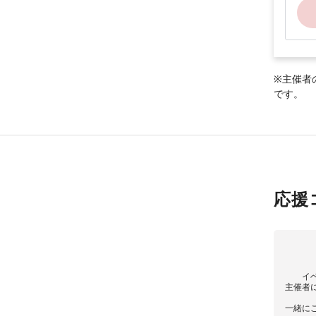
※主催者
です。
応援
イ
主催者
一緒に