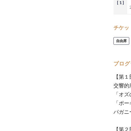
[ 1 ]
チケッ
自由席
プログ
【第１
交響的
「オズ
「ポー
パガニ
【第２