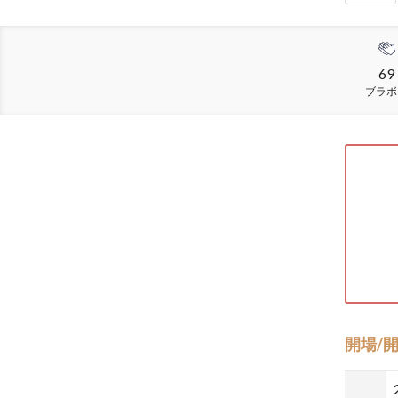
69
ブラボ
開場/