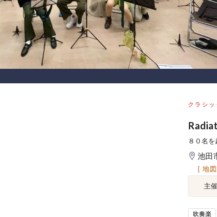
クラシッ
Radia
８０名を
池田
[ 地
主
吹奏楽