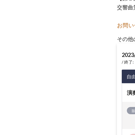
交響曲
お問い
その他
2023
終了: 
自
演