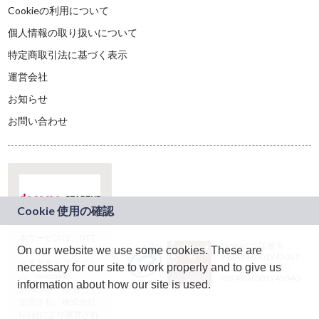
Cookieの利用について
個人情報の取り扱いについて
特定商取引法に基づく表示
運営会社
お知らせ
お問い合わせ
本サービスは、NTT
JASRAC許諾番号：
On our website we use some cookies. These are
ドコモグループの新
9024936001Y45037
規事業創出プログラ
necessary for our site to work properly and to give us
JASRAC許諾番号：
ム「docomo
9024936002Y45040
information about how our site is used.
STARTUP」を通じて
企画され、株式会社
teketにより運営され