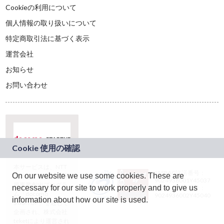
Cookieの利用について
個人情報の取り扱いについて
特定商取引法に基づく表示
運営会社
お知らせ
お問い合わせ
本サービスは、NTT
JASRAC許諾番号：
On our website we use some cookies. These are
ドコモグループの新
9024936001Y45037
規事業創出プログラ
necessary for our site to work properly and to give us
JASRAC許諾番号：
ム「docomo
9024936002Y45040
information about how our site is used.
STARTUP」を通じて
企画され、株式会社
teketにより運営され