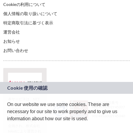
Cookieの利用について
個人情報の取り扱いについて
特定商取引法に基づく表示
運営会社
お知らせ
お問い合わせ
本サービスは、NTT
JASRAC許諾番号：
On our website we use some cookies. These are
ドコモグループの新
9024936001Y45037
規事業創出プログラ
necessary for our site to work properly and to give us
JASRAC許諾番号：
ム「docomo
9024936002Y45040
information about how our site is used.
STARTUP」を通じて
企画され、株式会社
teketにより運営され