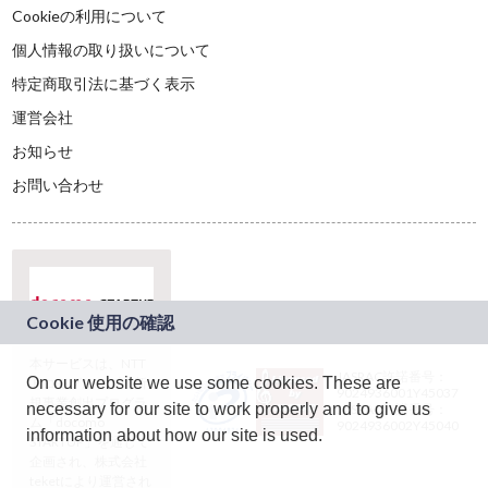
Cookieの利用について
個人情報の取り扱いについて
特定商取引法に基づく表示
運営会社
お知らせ
お問い合わせ
本サービスは、NTT
JASRAC許諾番号：
On our website we use some cookies. These are
ドコモグループの新
9024936001Y45037
規事業創出プログラ
necessary for our site to work properly and to give us
JASRAC許諾番号：
ム「docomo
9024936002Y45040
information about how our site is used.
STARTUP」を通じて
企画され、株式会社
teketにより運営され