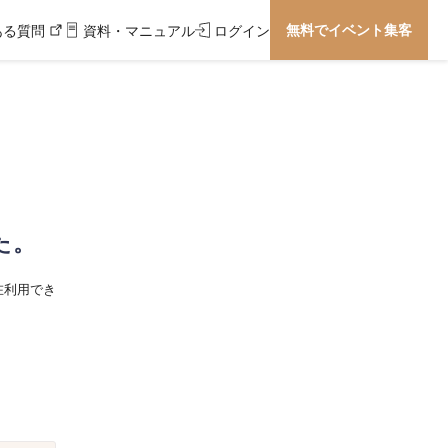
無料でイベント集客
ある質問
資料・マニュアル
ログイン
た。
在利用でき